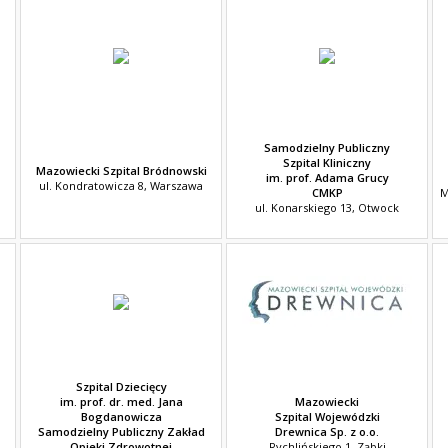
Samodzielny Publiczny
Szpital Kliniczny
Mazowiecki Szpital Bródnowski
im. prof. Adama Grucy
ul. Kondratowicza 8, Warszawa
CMKP
M
ul. Konarskiego 13, Otwock
Szpital Dziecięcy
im. prof. dr. med. Jana
Mazowiecki
Bogdanowicza
Szpital Wojewódzki
Samodzielny Publiczny Zakład
Drewnica Sp. z o.o.
Opieki Zdrowotnej
Rychlińskiego 1, Ząbki