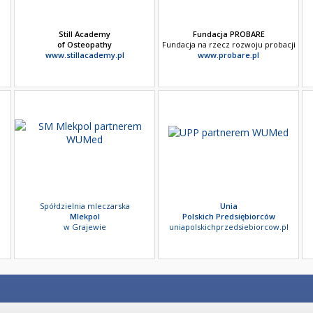
Still Academy
Fundacja PROBARE
of Osteopathy
Fundacja na rzecz rozwoju probacji
www.stillacademy.pl
www.probare.pl
Spółdzielnia mleczarska
Unia
Mlekpol
Polskich Predsiębiorców
w Grajewie
uniapolskichprzedsiebiorcow.pl