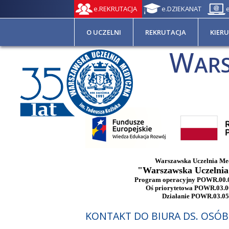
e.REKRUTACJA
e.DZIEKANAT
O UCZELNI
REKRUTACJA
KIER
W
AR
Warszawska Uczelnia Med
"Warszawska Uczelnia 
Program operacyjny POWR.00.0
Oś priorytetowa POWR.03.00.
Działanie POWR.03.05
KONTAKT DO BIURA DS. OSÓ