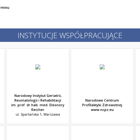
erminu
INSTYTUCJE WSPÓŁPRACUJĄCE
Narodowy Instytut Geriatrii,
Reumatologii i Rehabilitacji
Narodowe Centrum
im. prof. dr hab. med. Eleonory
Profilaktyki Zdrowotnej
Reicher
www.ncpz.eu
ul. Spartańska 1, Warszawa