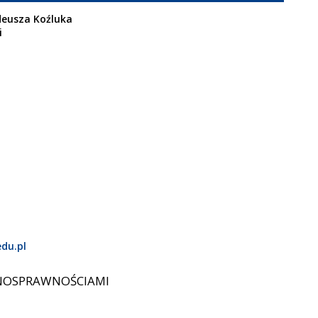
deusza Koźluka
i
du.pl
ŁNOSPRAWNOŚCIAMI