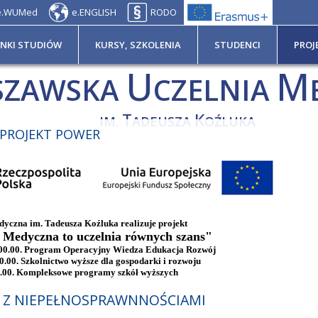
e.WUMed
e.ENGLISH
RODO
UNKI STUDIÓW
KURSY, SZKOLENIA
STUDENCI
PROJ
U
M
SZAWSKA
CZELNIA
T
K
IM.
ADEUSZA
OŹLUKA
PROJEKT POWER
yczna im. Tadeusza Koźluka realizuje projekt
Medyczna to uczelnia równych szans"
0.00. Program Operacyjny Wiedza Edukacja Rozwój
00. Szkolnictwo wyższe dla gospodarki i rozwoju
.00. Kompleksowe programy szkół wyższych
B Z NIEPEŁNOSPRAWNNOŚCIAMI