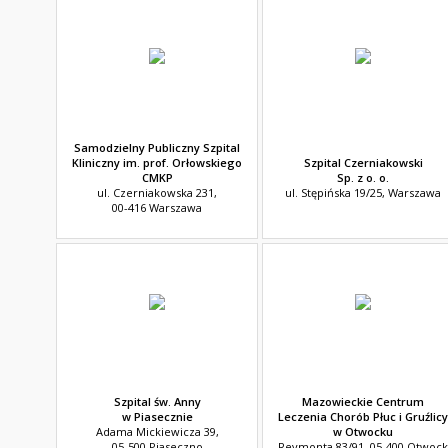
Samodzielny Publiczny Szpital
Kliniczny im. prof. Orłowskiego
Szpital Czerniakowski
CMKP
Sp. z o. o.
ul. Czerniakowska 231,
ul. Stępińska 19/25, Warszawa
00-416 Warszawa
Szpital św. Anny
Mazowieckie Centrum
w Piasecznie
Leczenia Chorób Płuc i Gruźlicy
Adama Mickiewicza 39,
w Otwocku
05-500 Piaseczno
Reymonta 83/91, 05-400 Otwock