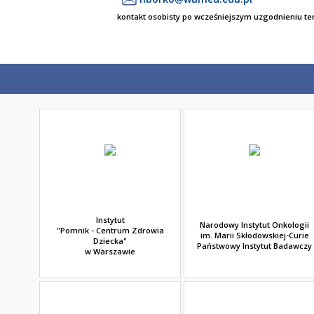
kontakt osobisty po wcześniejszym uzgodnieniu t
Instytut
Narodowy Instytut Onkologii
"Pomnik - Centrum Zdrowia
im. Marii Skłodowskiej-Curie
Dziecka"
Państwowy Instytut Badawczy
w Warszawie