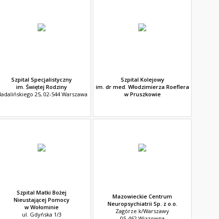
Szpital Specjalistyczny
Szpital Kolejowy
im. Świętej Rodziny
im. dr med. Włodzimierza Roeflera
adalińskiego 25, 02-544 Warszawa
w Pruszkowie
Szpital Matki Bożej
Mazowieckie Centrum
Nieustającej Pomocy
Neuropsychiatrii Sp. z o.o.
w Wołominie
Zagórze k/Warszawy
ul. Gdyńska 1/3
05-462 Wiązowna