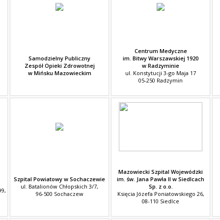
Centrum Medyczne
Samodzielny Publiczny
im. Bitwy Warszawskiej 1920
Zespół Opieki Zdrowotnej
w Radzyminie
w Mińsku Mazowieckim
ul. Konstytucji 3-go Maja 17
05-250 Radzymin
Mazowiecki Szpital Wojewódzki
Szpital Powiatowy w Sochaczewie
im. św. Jana Pawła II w Siedlcach
ul. Batalionów Chłopskich 3/7,
Sp. z o.o.
99,
96-500 Sochaczew
Księcia Józefa Poniatowskiego 26,
08-110 Siedlce