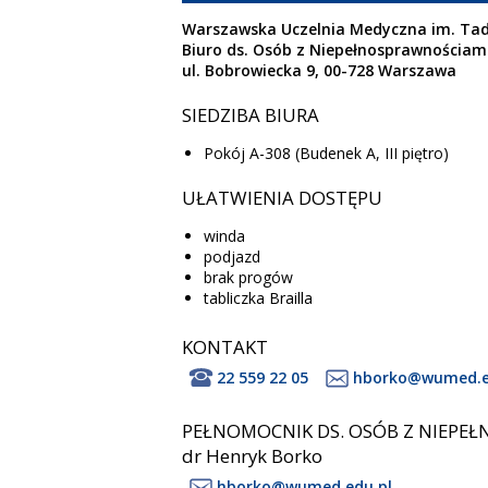
Warszawska Uczelnia Medyczna im. Ta
Biuro ds. Osób z Niepełnosprawnościam
ul. Bobrowiecka 9, 00-728 Warszawa
SIEDZIBA BIURA
Pokój A-308 (Budenek A, III piętro)
UŁATWIENIA DOSTĘPU
winda
podjazd
brak progów
tabliczka Brailla
KONTAKT
22 559 22 05
hborko@wumed.e
PEŁNOMOCNIK DS. OSÓB Z NIEPE
dr Henryk Borko
hborko@wumed.edu.pl