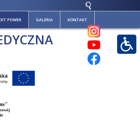
EKT POWER
GALERIA
KONTAKT
EDYCZNA
ns"
ozwój
ju